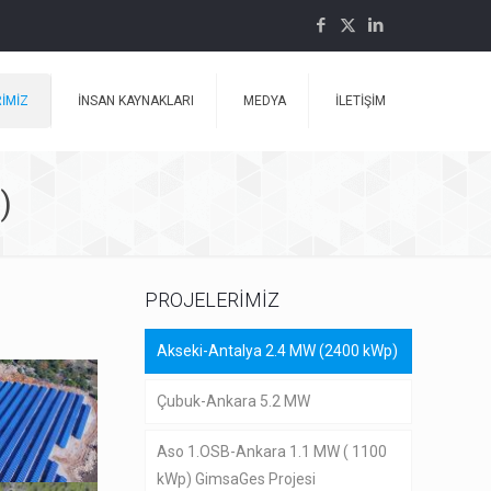
İMİZ
İNSAN KAYNAKLARI
MEDYA
İLETİŞİM
)
PROJELERİMİZ
Akseki-Antalya 2.4 MW (2400 kWp)
Çubuk-Ankara 5.2 MW
Aso 1.OSB-Ankara 1.1 MW ( 1100
kWp) GimsaGes Projesi