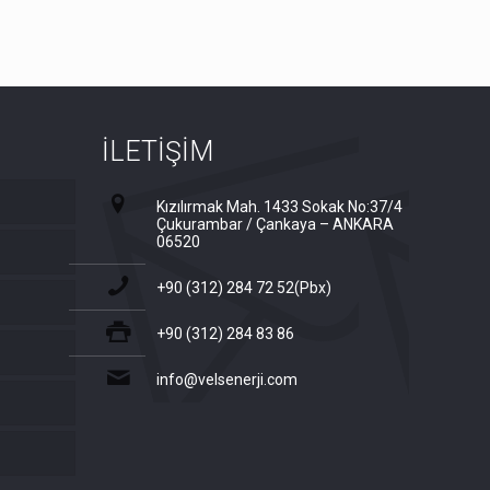
İLETİŞİM
Kızılırmak Mah. 1433 Sokak No:37/4
Çukurambar / Çankaya – ANKARA
06520
+90 (312) 284 72 52(Pbx)
+90 (312) 284 83 86
info@velsenerji.com